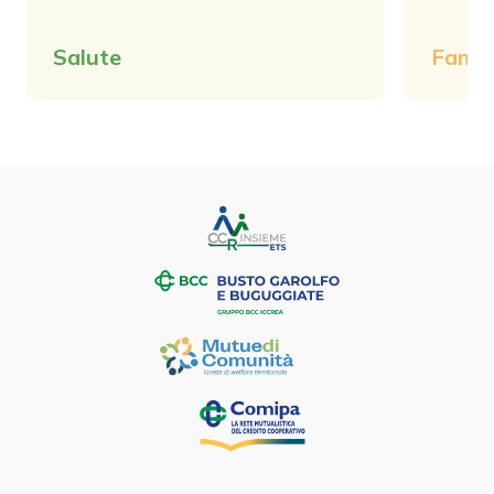
Salute
Famig