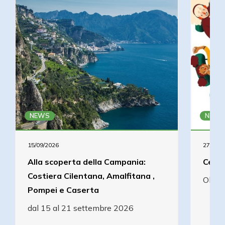
NEWS
NEWS
15/09/2026
27/08/2
Alla scoperta della Campania:
Cena 
Costiera Cilentana, Amalfitana ,
Olcel
Pompei e Caserta
dal 15 al 21 settembre 2026