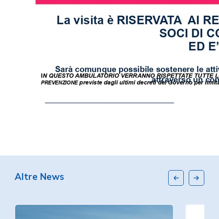
_________________________________
Altre News