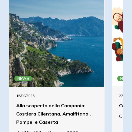
NEWS
NEWS
15/09/2026
27/08/2
Alla scoperta della Campania:
Cena 
Costiera Cilentana, Amalfitana ,
Olcel
Pompei e Caserta