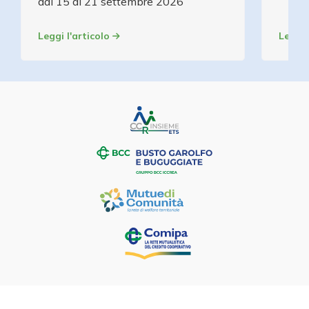
dal 15 al 21 settembre 2026
Leggi l'articolo
Leggi 