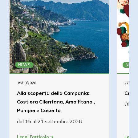
NEWS
NEWS
15/09/2026
27/08/2
Alla scoperta della Campania:
Cena 
Costiera Cilentana, Amalfitana ,
Olcel
Pompei e Caserta
dal 15 al 21 settembre 2026
Leggi l'articolo
Leggi 