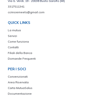
Via G. Verdi, 19 - 20038 Busto Garolfo (MI)
3317511341
ccrinsiemeets@gmail.com
QUICK LINKS
La mutua
Servizi
Come funziona
Contatti
Filiali della Banca
Domande Frequenti
PER I SOCI
Convenzionati
Area Riservata
Carta MutuaSalus
Documentazione