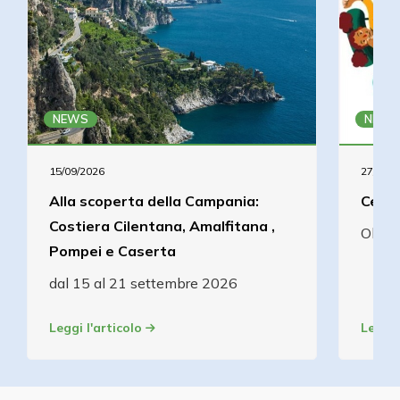
NEWS
NEWS
15/09/2026
27/08/2
Alla scoperta della Campania:
Cena 
Costiera Cilentana, Amalfitana ,
Olcel
Pompei e Caserta
dal 15 al 21 settembre 2026
Leggi l'articolo
Leggi 