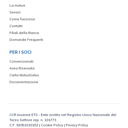
La mutua
Servizi
Come funziona
Contatti
Filiali della Banca
Domande Frequenti
PER I SOCI
Convenzionati
Area Riservata
Carta MutuaSalus
Documentazione
CCR Insieme ETS - Ente iscritto nel Registro Unico Nazionale del
Terzo Settore rep. n. 101773
C.F. 92051010152 |
Cookie Policy
|
Privacy Policy