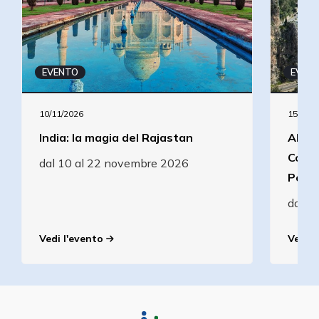
EVENTO
EVEN
10/11/2026
15/09/2
India: la magia del Rajastan
Alla 
Costi
dal 10 al 22 novembre 2026
Pomp
dal 1
Vedi l'evento
Vedi l