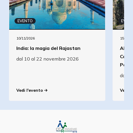
EVENTO
EVEN
10/11/2026
15/09/2
India: la magia del Rajastan
Alla 
Costi
dal 10 al 22 novembre 2026
Pomp
dal 1
Vedi l'evento
Vedi l