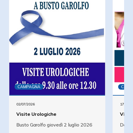
CAMPAGNA
CAMP
02/07/2026
17/06/2
Visite Urologiche
Visit
Busto Garolfo giovedì 2 luglio 2026
Daira