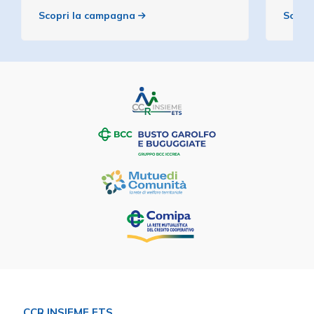
Scopri la campagna
Scopr
CCR INSIEME ETS