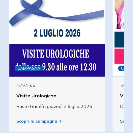
CAMPAGNA
CAMP
02/07/2026
17/06/2
Visite Urologiche
Visit
Busto Garolfo giovedì 2 luglio 2026
Daira
Scopri la campagna
Scopr